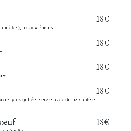
18€
ahuètes), riz aux épices
18€
es
18€
mes
18€
es puis grillée, servie avec du riz sauté et
oeuf
18€
 et cébette