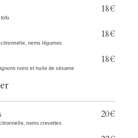
18€
tofu
18€
, citronnelle, nems légumes
18€
pignons noirs et huile de sésame
mer
s
20€
 citronnelle, nems crevettes