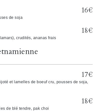
16€
sses de soja
18€
lamars), crudités, ananas frais
etnamienne
17€
ijoté et lamelles de boeuf cru, pousses de soja,
18€
les de blé tendre, pak choi