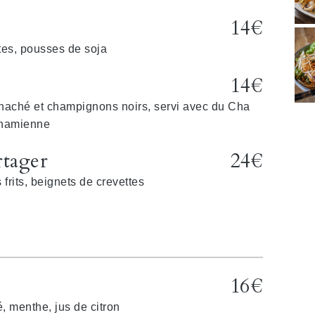
14€
tes, pousses de soja
14€
haché et champignons noirs, servi avec du Cha
etnamienne
rtager
24€
 frits, beignets de crevettes
16€
é, menthe, jus de citron