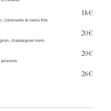
18€
, citronnelle et nems frits
20€
ignon, champignon noirs
20€
t poivrons
26€