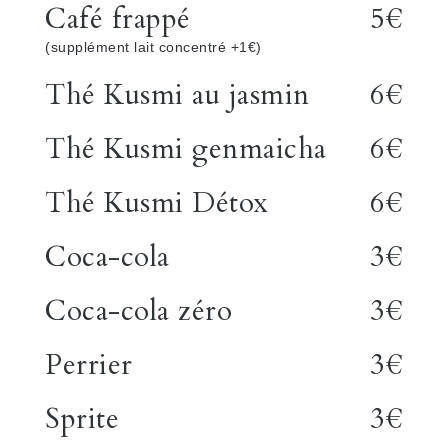
Café frappé
5€
(supplément lait concentré +1€)
Thé Kusmi au jasmin
6€
Thé Kusmi genmaicha
6€
Thé Kusmi Détox
6€
Coca-cola
3€
Coca-cola zéro
3€
Perrier
3€
Sprite
3€